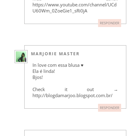
https://www.youtube.com/channel/UCd
U60Wm_0ZoeGie1_sRi0jA
RESPONDER
MARJORIE MASTER
In love com essa blusa ♥
Ela é linda!
Bjos!
Check it out →
http://blogdamarjoo.blogspot.com.br/
RESPONDER