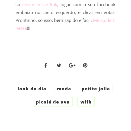
só
entrar nesse link
, logar com o seu facebook
embaixo no canto esquerdo, e clicar em votar!
Prontinho, só isso, bem rápido e fácil.
Me ajudem
nessa
!!!
look do dia
moda
petite jolie
picolé de uva
wlfb