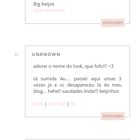
Big beijos
LULU ON THE SKY
RESPONDER
UNKNOWN
adorei o nome do look, que fofo!!! <3
tá sumida Au.... passei aqui umas 3
vezes já e vc desapareceu lá do meu
blog... hehe!! saudades linda!!! beijinhos
|
|
BLOG
YOUTUBE
FB
RESPONDER