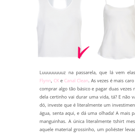
Luuuuuuuuz na passarela, que lá vem ela
Flynn
,
CK
e
Canal Clean
. As vezes é mais caro 
comprar algo tão básico e pagar duas vezes 
dela certinho vai durar uma vida, tá? E não 
dó, investe que é literalmente um investime
água, senta aqui, e dá uma olhada! A mais p
manguinhas. A única literalmente tshirt me
aquele material grossinho, um poliéster levad