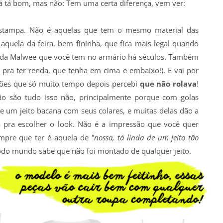
 já tá bom, mas não: Tem uma certa diferença, vem ver:
estampa. Não é aquelas que tem o mesmo material das
quela da feira, bem fininha, que fica mais legal quando
la da Malwee que você tem no armário há séculos. Também
pra ter renda, que tenha em cima e embaixo!). E vai por
siões que só muito tempo depois percebi
que não rolava
!
ão são tudo isso não, principalmente porque com golas
e um jeito bacana com seus colares, e muitas delas dão a
pra escolher o look. Não é a impressão que você quer
mpre que ter é aquela de
"nossa, tá linda de um jeito tão
do mundo sabe que não foi montado de qualquer jeito.