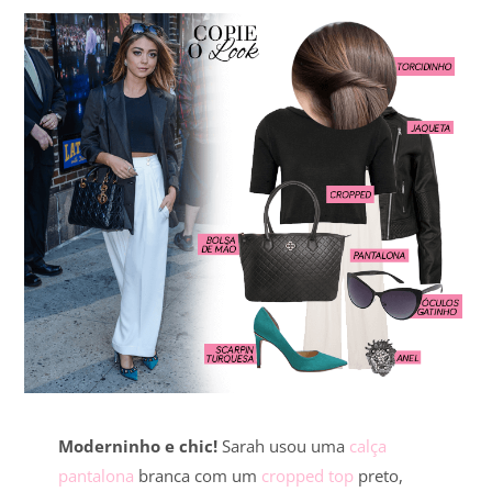
Moderninho e chic!
Sarah usou uma
calça
pantalona
branca com um
cropped top
preto,