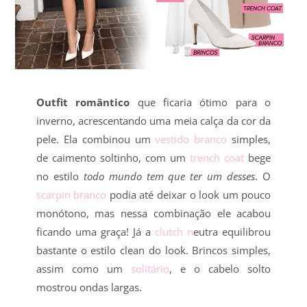
Outfit romântico
que ficaria ótimo para o
inverno, acrescentando uma meia calça da cor da
pele. Ela combinou um
vestido branco
simples,
de caimento soltinho, com um
trench coat
bege
no estilo
todo mundo tem que ter um desses
. O
scarpin branco
podia até deixar o look um pouco
monótono, mas nessa combinação ele acabou
ficando uma graça! Já a
clutch n
eutra equilibrou
bastante o estilo clean do look. Brincos simples,
assim como um
solitário
, e o cabelo solto
mostrou ondas largas.