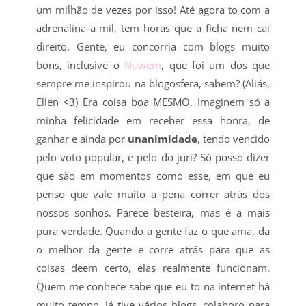
um milhão de vezes por isso! Até agora to com a
adrenalina a mil, tem horas que a ficha nem cai
direito. Gente, eu concorria com blogs muito
bons, inclusive o
Nuwem
, que foi um dos que
sempre me inspirou na blogosfera, sabem? (Aliás,
Ellen <3) Era coisa boa MESMO. Imaginem só a
minha felicidade em receber essa honra, de
ganhar e ainda por
unanimidade
, tendo vencido
pelo voto popular, e pelo do juri? Só posso dizer
que são em momentos como esse, em que eu
penso que vale muito a pena correr atrás dos
nossos sonhos. Parece besteira, mas é a mais
pura verdade. Quando a gente faz o que ama, da
o melhor da gente e corre atrás para que as
coisas deem certo, elas realmente funcionam.
Quem me conhece sabe que eu to na internet há
muito tempo, já tive vários blogs, colaboro para