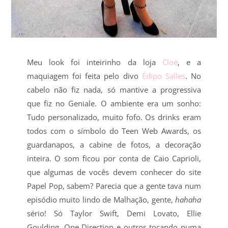
Meu look foi inteirinho da loja
Cloé
, e a
maquiagem foi feita pelo divo
Édipo Salles
. No
cabelo não fiz nada, só mantive a progressiva
que fiz no Geniale. O ambiente era um sonho:
Tudo personalizado, muito fofo. Os drinks eram
todos com o símbolo do Teen Web Awards, os
guardanapos, a cabine de fotos, a decoração
inteira. O som ficou por conta de Caio Caprioli,
que algumas de vocês devem conhecer do site
Papel Pop, sabem? Parecia que a gente tava num
episódio muito lindo de Malhação, gente,
hahaha
sério! Só Taylor Swift, Demi Lovato, Ellie
Goulding, One Direction e outros tocando numa