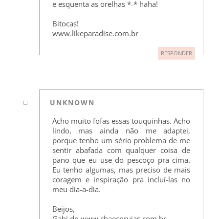
e esquenta as orelhas *-* haha!
Bitocas!
www.likeparadise.com.br
RESPONDER
UNKNOWN
Acho muito fofas essas touquinhas. Acho
lindo, mas ainda não me adaptei,
porque tenho um sério problema de me
sentir abafada com qualquer coisa de
pano que eu use do pescoço pra cima.
Eu tenho algumas, mas preciso de mais
coragem e inspiração pra incluí-las no
meu dia-a-dia.
Beijos,
Gabi do www.chaecorujas.com.br