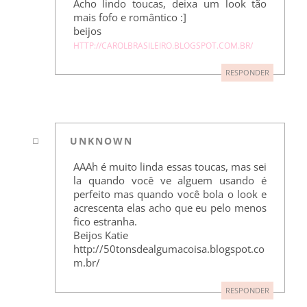
Acho lindo toucas, deixa um look tão
mais fofo e romântico :]
beijos
HTTP://CAROLBRASILEIRO.BLOGSPOT.COM.BR/
RESPONDER
UNKNOWN
AAAh é muito linda essas toucas, mas sei
la quando você ve alguem usando é
perfeito mas quando você bola o look e
acrescenta elas acho que eu pelo menos
fico estranha.
Beijos Katie
http://50tonsdealgumacoisa.blogspot.co
m.br/
RESPONDER