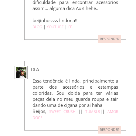
dificuldade para encontrar acessórios
assim... alguma dica Au?! hehe...
beijinhossss lindona!!!
|
|
BLOG
YOUTUBE
FB
RESPONDER
ISA
Essa tendência é linda, principalmente a
parte dos acessórios e estampas
coloridas. Sou doida para ter várias
peças dela no meu guarda roupa e sair
dando uma de cigana por ai haha
Beijos,
||
||
SWEET CRUSH
TUMBLR
AMOR
DOCE
RESPONDER