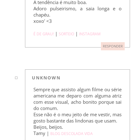
A tendência é muito boa.
Adoro pulseirismo, a saia longa e o
chapéu.
xoxo' <3
|
|
É DE GRAU!
SORTEIO
INSTAGRAM
RESPONDER
UNKNOWN
Sempre que assisto algum filme ou série
americana me deparo com alguma atriz
com esse visual, acho bonito porque sai
do comum.
Esse não é o meu jeito de me vestir, mas
gosto bastante das lindonas que usam.
Beijos, beijos.
Tamy |
BLOG DESCOLADA VIDA