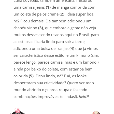
Luna Lovebad, também americana, misturou
uma camisa jeans
(1)
de manga comprida com
um colete de pelos creme
(2)
: Ideia super boa,
né? Ficou demais! Ela também adicionou um
chapéu vinho
(3)
, que embora a gente não veja
muitos desses sendo usados aqui no Brasil, para
as estilosas ficaria lindo para sair a tarde,
adicionou uma bolsa de franjas
(4)
que já vimos
ser característico desse estilo, e um kimono (sim,
parece lenço, parece camisa, mas é um kimono!)
ainda por baixo do colete, com estampa bem
colorida
(5)
. Ficou lindo, né? E aí, os looks
despertaram sua criatividade? Quero ver todo
mundo abrindo o guarda-roupa e fazendo
combinações improváveis (e lindas!),
hein?!