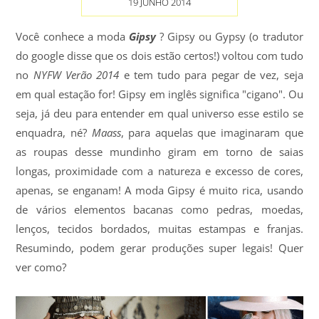
19 JUNHO 2014
Você conhece a moda
Gipsy
? Gipsy ou Gypsy (o tradutor
do google disse que os dois estão certos!) voltou com tudo
no
NYFW Verão 2014
e tem tudo para pegar de vez, seja
em qual estação for! Gipsy em inglês significa "cigano". Ou
seja, já deu para entender em qual universo esse estilo se
enquadra, né?
Maass
, para aquelas que imaginaram que
as roupas desse mundinho giram em torno de saias
longas, proximidade com a natureza e excesso de cores,
apenas, se enganam! A moda Gipsy é muito rica, usando
de vários elementos bacanas como pedras, moedas,
lenços, tecidos bordados, muitas estampas e franjas.
Resumindo, podem gerar produções super legais! Quer
ver como?