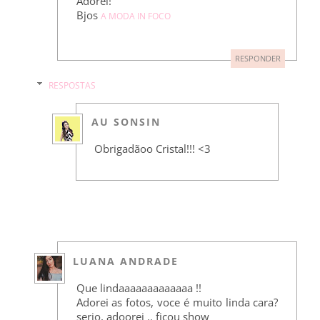
Adorei!
Bjos
A MODA IN FOCO
RESPONDER
RESPOSTAS
AU SONSIN
Obrigadãoo Cristal!!! <3
LUANA ANDRADE
Que lindaaaaaaaaaaaaa !!
Adorei as fotos, voce é muito linda cara?
serio, adoorei .. ficou show