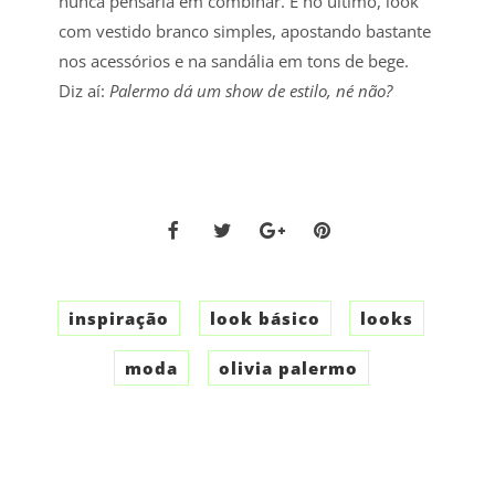
nunca pensaria em combinar. E no ultimo, look
com vestido branco simples, apostando bastante
nos acessórios e na sandália em tons de bege.
Diz aí:
Palermo dá um show de estilo, né não?
inspiração
look básico
looks
moda
olivia palermo