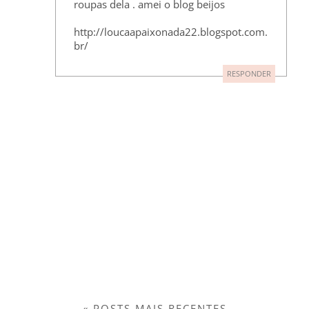
roupas dela . amei o blog beijos
http://loucaapaixonada22.blogspot.com.
br/
RESPONDER
« POSTS MAIS RECENTES