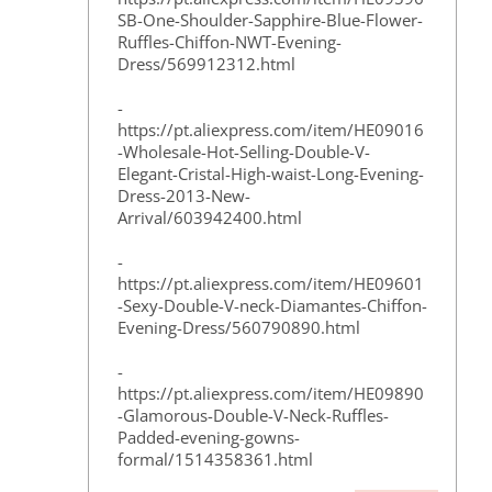
SB-One-Shoulder-Sapphire-Blue-Flower-
Ruffles-Chiffon-NWT-Evening-
Dress/569912312.html
-
https://pt.aliexpress.com/item/HE09016
-Wholesale-Hot-Selling-Double-V-
Elegant-Cristal-High-waist-Long-Evening-
Dress-2013-New-
Arrival/603942400.html
-
https://pt.aliexpress.com/item/HE09601
-Sexy-Double-V-neck-Diamantes-Chiffon-
Evening-Dress/560790890.html
-
https://pt.aliexpress.com/item/HE09890
-Glamorous-Double-V-Neck-Ruffles-
Padded-evening-gowns-
formal/1514358361.html