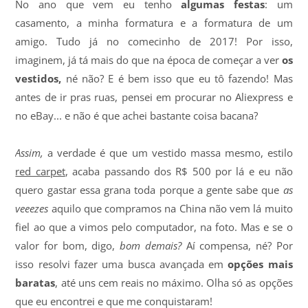
No ano que vem eu tenho
algumas festas
: um
casamento, a minha formatura e a formatura de um
amigo. Tudo já no comecinho de 2017! Por isso,
imaginem, já tá mais do que na época de começar a ver
os
vestidos,
né não? E é bem isso que eu tô fazendo! Mas
antes de ir pras ruas, pensei em procurar no Aliexpress e
no eBay... e não é que achei bastante coisa bacana?
Assim,
a verdade é que um vestido massa mesmo, estilo
red carpet
, acaba passando dos R$ 500 por lá e eu não
quero gastar essa grana toda porque a gente sabe que
as
veeezes
aquilo que compramos na China não vem lá muito
fiel ao que a vimos pelo computador, na foto. Mas e se o
valor for bom, digo,
bom demais?
Aí compensa, né? Por
isso resolvi fazer uma busca avançada em
opções mais
baratas
, até uns cem reais no máximo. Olha só as opções
que eu encontrei e que me conquistaram!