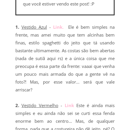
que você estiver vendo este post! :P
1.
Vestido Azul
-
Link.
Ele é bem simples na
frente, mas amei muito que tem alcinhas bem
finas, estilo spaghetti do jeito que tá usando
bastante ultimamente. As costas são bem abertas
(nada de sutiã aqui rs) e a única coisa que me
preocupa é essa parte da frente: vaaai que venha
um pouco mais armada do que a gente vê na
foto?! Mas, por esse valor... será que vale
arriscar?
2.
Vestido Vermelho
-
Link
Este é ainda mais
simples e eu ainda não sei se curti essa fenda
enorme bem ao centro... Mas, de qualquer
forma, nada que a costureira não dê jeito, né? O