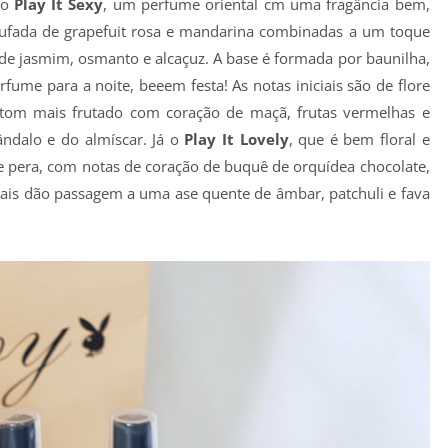
 o
Play It Sexy
, um perfume oriental cm uma fragância bem,
a lufada de grapefuit rosa e mandarina combinadas a um toque
de jasmim, osmanto e alcaçuz. A base é formada por baunilha,
rfume para a noite, beeem festa! As notas iniciais são de flore
m tom mais frutado com coração de maçã, frutas vermelhas e
ândalo e do almíscar. Já o
Play It Lovely
, que é bem floral e
e pera, com notas de coração de buquê de orquídea chocolate,
orais dão passagem a uma ase quente de âmbar, patchuli e fava