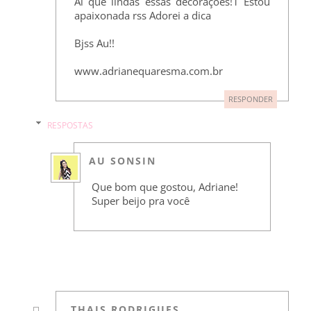
Ai que lindas essas decorações!1 Estou
apaixonada rss Adorei a dica
Bjss Au!!
www.adrianequaresma.com.br
RESPONDER
RESPOSTAS
AU SONSIN
Que bom que gostou, Adriane!
Super beijo pra você
THAIS RODRIGUES