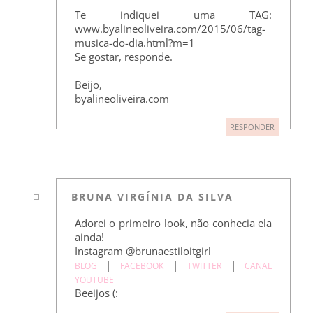
Te indiquei uma TAG:
www.byalineoliveira.com/2015/06/tag-
musica-do-dia.html?m=1
Se gostar, responde.
Beijo,
byalineoliveira.com
RESPONDER
BRUNA VIRGÍNIA DA SILVA
Adorei o primeiro look, não conhecia ela
ainda!
Instagram @brunaestiloitgirl
|
|
|
BLOG
FACEBOOK
TWITTER
CANAL
YOUTUBE
Beeijos (: