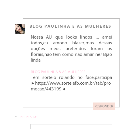
BLOG PAULINHA E AS MULHERES
Nossa AU que looks lindos ... amei
todos,eu amooo blazer,mas dessas
opções meus preferidos foram os
florais,não tem como não amar né? Bjão
linda
BLOG PAULINHA & AS MULHERES
Tem sorteio rolando no face,participa
►https://www.sorteiefb.com.br/tab/pro
mocao/443199◄
RESPONDER
RESPOSTAS