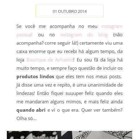
01 OUTUBRO 2014
Se você me acompanha no meu
instagram
pessoal
ou no
instagram do blog
(não
acompanha? corre seguir lá!) certamente viu uma
caixa enorme que eu recebi há algum tempo, da
loja
Boutique de Achados
! Eu sou fã da loja há
muito tempo, e sempre faço questão de incluir os
produtos lindos
que eles tem nos meus posts.
Já disse uma vez e repito, é uma unanimidade de
lindezas! Então fiquei suuuper feliz quando eles
me mandaram alguns mimos, e mais feliz ainda
quando abri
e vi o que era. Quer ver também?
Olha só...