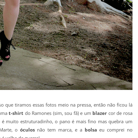
so que tiramos essas fotos meio na pressa, então não ficou lá
 uma
t-shirt
do Ramones (sim, sou fã) e um
blazer
cor de rosa
 é muito estruturadinho, o pano é mais fino mas quebra um
Marte, o
óculos
não tem marca, e a
bolsa
eu comprei no