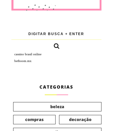
cassino brasil online
betboom.mx
CATEGORIAS
beleza
compras
decoração